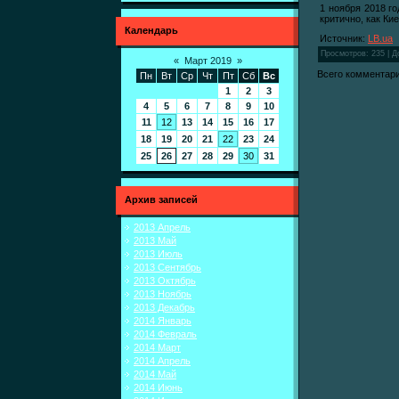
1 ноября 2018 г
критично, как Ки
Календарь
Источник:
LB.ua
Просмотров
: 235 |
Д
«
Март 2019
»
Всего комментар
Пн
Вт
Ср
Чт
Пт
Сб
Вс
1
2
3
4
5
6
7
8
9
10
11
12
13
14
15
16
17
18
19
20
21
22
23
24
25
26
27
28
29
30
31
Архив записей
2013 Апрель
2013 Май
2013 Июль
2013 Сентябрь
2013 Октябрь
2013 Ноябрь
2013 Декабрь
2014 Январь
2014 Февраль
2014 Март
2014 Апрель
2014 Май
2014 Июнь