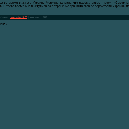
ода во время визита в Украину Меркель заявила, что рассматривает проект «Северный
ев. В то же время она выступила за сохранение транзита газа по территории Украины по
обавил
:
rioschoter1974
|
Рейтинг
:
0.0
/
0
иев
:
0