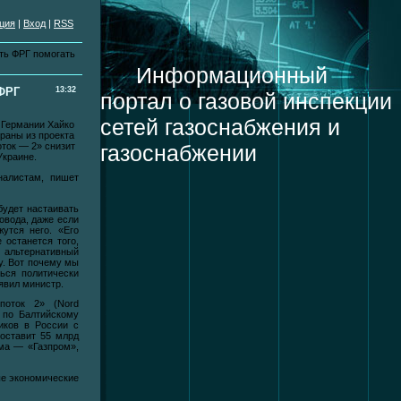
ция
|
Вход
|
RSS
сть ФРГ помогать
Информационный
 ФРГ
13:32
портал о газовой инспекции
сетей газоснабжения и
 Германии Хайко
траны из проекта
газоснабжении
ток — 2» снизит
Украине.
налистам, пишет
будет настаивать
овода, даже если
утся него. «Его
е останется того,
льтернативный
ну. Вот почему мы
ься политически
явил министр.
поток 2» (Nord
 по Балтийскому
иков в России с
составит 55 млрд
ума — «Газпром»,
ые экономические