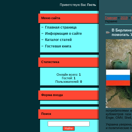
Приветствую Вас
Гость
Главная
»
2019
»
Меню сайта
Украине
Главная страница
В Берлине
Информация о сайте
помогать 
Каталог статей
Гостевая книга
Статистика
Онлайн всего:
1
Гостей:
1
Пользователей:
0
Форма входа
потребителями в
Поиск
кубометров газа
Engie, OMV, Shell
Украина уверена,
и политические 