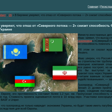
Главная
|
Регистра
Март
»
26
» В Берлине уверяют, что отказ от «Северного потока — 2» снизит способно
 уверяют, что отказ от «Северного потока — 2» снизит способность
Украине
Министр иностранных дел
Маас заявил, что выход с
газопровод
а «Северный по
ее способность помогать 
Об этом он сказал жур
Reuters.
Маас уверен, что Россия 
на строительстве трубопр
немецкие компания откаж
все равно построят, но н
кто бы выступал за а
транзит газа через Украи
считаем важным остават
задействованными», — за
Газопровод «Северный 
Stream 2) должен пройти
морю, соединив поставщ
 Европе, его протяженность составит более 1,2 тыс. км. Пропускная способность 
 в год. Стоимость проекта оценивается почти в 10 млрд евро. Участники консорци
, BASF и Uniper.
 что газопровод не только навредит экономике Украины, но будет также иметь пагубн
последствия для всей Европы.