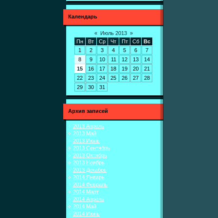
Календарь
«
Июль 2013
»
Пн
Вт
Ср
Чт
Пт
Сб
Вс
1
2
3
4
5
6
7
8
9
10
11
12
13
14
15
16
17
18
19
20
21
22
23
24
25
26
27
28
29
30
31
Архив записей
2013 Апрель
2013 Май
2013 Июль
2013 Сентябрь
2013 Октябрь
2013 Ноябрь
2013 Декабрь
2014 Январь
2014 Февраль
2014 Март
2014 Апрель
2014 Май
2014 Июнь