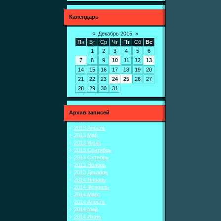
Календарь
«
Декабрь 2015
»
Пн
Вт
Ср
Чт
Пт
Сб
Вс
1
2
3
4
5
6
7
8
9
10
11
12
13
14
15
16
17
18
19
20
21
22
23
24
25
26
27
28
29
30
31
Архив записей
2013 Апрель
2013 Май
2013 Июль
2013 Сентябрь
2013 Октябрь
2013 Ноябрь
2013 Декабрь
2014 Январь
2014 Февраль
2014 Март
2014 Апрель
2014 Май
2014 Июнь