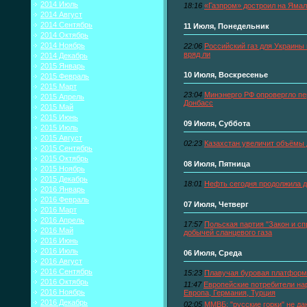
2014 Июль
18:16
«Газпром» достроил на Ямал
2014 Август
2014 Сентябрь
11 Июля, Понедельник
2014 Октябрь
2014 Ноябрь
22:06
Российский газ для Украины 
вряд ли
2014 Декабрь
2015 Январь
10 Июля, Воскресенье
2015 Февраль
2015 Март
23:04
Минэнерго РФ опровергло пе
2015 Апрель
Донбасс
2015 Май
2015 Июнь
09 Июля, Суббота
2015 Июль
2015 Август
02:23
Казахстан увеличит объёмы
2015 Сентябрь
2015 Октябрь
08 Июля, Пятница
2015 Ноябрь
2015 Декабрь
18:01
Нефть сегодня продолжила 
2016 Январь
2016 Февраль
07 Июля, Четверг
2016 Март
2016 Апрель
17:57
Польская партия "Закон и сп
2016 Май
добычей сланцевого газа
2016 Июнь
2016 Июль
06 Июля, Среда
2016 Август
2016 Сентябрь
15:23
Плавучая буровая платформ
2016 Октябрь
11:47
Европейские потребители нар
2016 Ноябрь
Европа, Германия, Турция
2016 Декабрь
02:05
ММВБ: "русские горки" не да