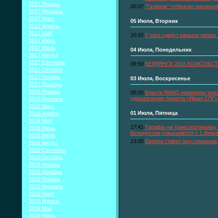
2017 Январь
00:07
"Газпром" отбросил приличи
2017 Февраль
2017 Март
05 Июля, Вторник
2017 Апрель
2017 Май
20:55
У кого сдадут раньше нервы
2017 Июнь
2017 Июль
04 Июля, Понедельник
2017 Август
2017 Сентябрь
09:50
БЕРДЯНСК 2016 КОМСОБСТ
2017 Октябрь
2017 Ноябрь
03 Июля, Воскресенье
2017 Декабрь
2018 Январь
00:20
Власти ЯНАО намерены внес
удешевления проекта «Ямал СПГ»
2018 Февраль
2018 Март
01 Июля, Пятница
2018 Апрель
2018 Май
17:41
Тарифы на транспортировку
2018 Июнь
Белоруссии повышаются с 1 февра
2018 Июль
13:00
Европа ставит под сомнение
2018 Август
2018 Сентябрь
2018 Октябрь
2018 Ноябрь
2018 Декабрь
2019 Январь
2019 Февраль
2019 Март
2019 Апрель
2019 Май
2019 Июнь