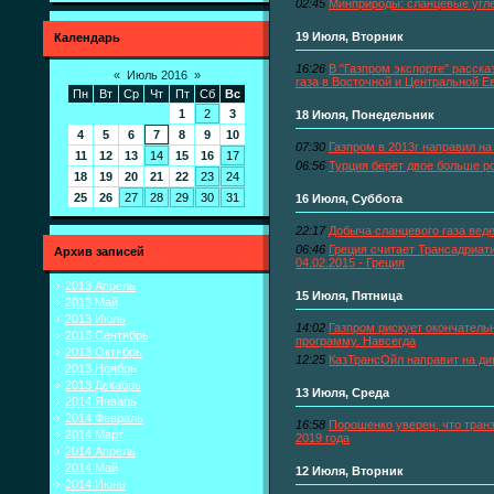
02:45
Минприроды: сланцевые угл
19 Июля, Вторник
Календарь
16:26
В "Газпром экспорте" расска
«
Июль 2016
»
газа в Восточной и Центральной Е
Пн
Вт
Ср
Чт
Пт
Сб
Вс
1
2
3
18 Июля, Понедельник
4
5
6
7
8
9
10
07:30
Газпром в 2013г направил н
11
12
13
14
15
16
17
06:56
Турция берет двое больше ро
18
19
20
21
22
23
24
25
26
27
28
29
30
31
16 Июля, Суббота
22:17
Добыча сланцевого газа вед
06:46
Греция считает Трансадриат
Архив записей
04.02.2015 - Греция
2013 Апрель
15 Июля, Пятница
2013 Май
2013 Июль
14:02
Газпром рискует окончатель
2013 Сентябрь
программу. Навсегда
2013 Октябрь
12:25
КазТрансОйл направит на ди
2013 Ноябрь
2013 Декабрь
13 Июля, Среда
2014 Январь
2014 Февраль
16:58
Порошенко уверен, что транз
2014 Март
2019 года
2014 Апрель
2014 Май
12 Июля, Вторник
2014 Июнь