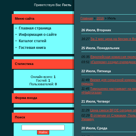
Приветствую Вас
Гость
Главная
»
2016
»
Июль
Меню сайта
Главная страница
26 Июля, Вторник
Информация о сайте
16:27
За 2 мес цена на бензин в В
Каталог статей
Гостевая книга
25 Июля, Понедельник
05:35
Европейская комиссия проя
03:51
«Газпром» создал очередное
Статистика
22 Июля, Пятница
Онлайн всего:
1
11:49
Время для серьезной коррек
Гостей:
1
пришло
Пользователей:
0
11:45
Тимошенко настаивает на пр
«Нафтогаза»
Форма входа
21 Июля, Четверг
11:29
Цена смеси BFOE сегодня оп
02:29
В отличии от Словакии, Поль
Поиск
Украину
20 Июля, Среда