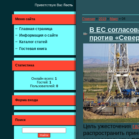
Приветствую Вас
Гость
Главная
»
2019
»
Март
»
04
Меню сайта
В ЕС согласов
Главная страница
Информация о сайте
против «Север
Каталог статей
Гостевая книга
Статистика
Онлайн всего:
1
Гостей:
1
Пользователей:
0
Форма входа
Поиск
Цель ужесточения
га
распространить прин