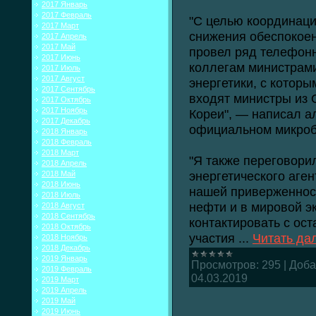
2017 Январь
2017 Февраль
"С целью координаци
2017 Март
снижения обеспокоен
2017 Апрель
2017 Май
провел ряд телефон
2017 Июнь
коллегам министрами
2017 Июль
2017 Август
энергетики, с которы
2017 Сентябрь
входят министры из 
2017 Октябрь
2017 Ноябрь
Кореи", — написал а
2017 Декабрь
официальном микробло
2018 Январь
2018 Февраль
2018 Март
"Я также переговори
2018 Апрель
энергетического аген
2018 Май
2018 Июнь
нашей приверженнос
2018 Июль
нефти и в мировой э
2018 Август
2018 Сентябрь
контактировать с ос
2018 Октябрь
участия
...
Читать да
2018 Ноябрь
2018 Декабрь
2019 Январь
Просмотров:
295
|
Доба
2019 Февраль
04.03.2019
2019 Март
2019 Апрель
2019 Май
2019 Июнь