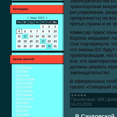
законодательства ЕС 
транспортным мощно
Календарь
регулирование, разд
прозрачность) на вс
«
Март 2019
»
Пн
Вт
Ср
Чт
Пт
Сб
Вс
третьи страны и из т
1
2
3
Комиссар Ариас Кань
4
5
6
7
8
9
10
11
12
13
14
15
16
17
Европа закрывает ла
18
19
20
21
22
23
24
Она подчеркнула, чт
25
26
27
28
29
30
31
что законы ЕС будут
трубопроводам, пост
Архив записей
все, кто заинтересов
должны уважать евро
2013 Апрель
2013 Май
законодательство.
2013 Июль
2013 Сентябрь
В официальных сооб
2013 Октябрь
проект «Северный п
2013 Ноябрь
2013 Декабрь
2014 Январь
2014 Февраль
Просмотров:
269
|
Доба
2014 Март
04.03.2019
2014 Апрель
2014 Май
2014 Июнь
В Саудовской