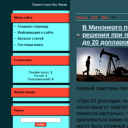
Приветствую Вас
Гость
Главная
»
2019
»
Март
»
19
Меню сайта
В Минэнерго 
Главная страница
Информация о сайте
решения при 
Каталог статей
до 20 долларо
Гостевая книга
Статистика
Онлайн всего:
1
Гостей:
1
Пользователей:
0
первый замглавы Ми
Форма входа
«При 20 долларах за
налоговые от нефтег
Поиск
снизятся настолько, 
приниматься какие-т
могут быть сложные 