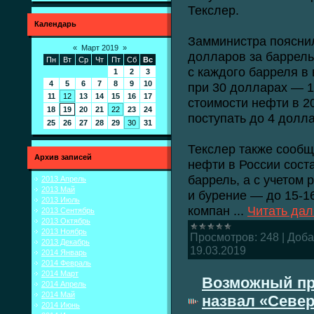
Текслер.
Календарь
Замминистра пояснил
«
Март 2019
»
долларов за баррель
Пн
Вт
Ср
Чт
Пт
Сб
Вс
с каждого барреля в 
1
2
3
4
5
6
7
8
9
10
при 30 долларах — 1
11
12
13
14
15
16
17
стоимости нефти в 2
18
19
20
21
22
23
24
поступать до 4 долла
25
26
27
28
29
30
31
Текслер также сообщ
Архив записей
нефти в России сост
баррель, а с учетом 
2013 Апрель
2013 Май
и бурение — до 15-1
2013 Июль
компан
...
Читать дал
2013 Сентябрь
2013 Октябрь
2013 Ноябрь
Просмотров:
248
|
Доба
2013 Декабрь
19.03.2019
2014 Январь
2014 Февраль
2014 Март
Возможный пр
2014 Апрель
2014 Май
назвал «Север
2014 Июнь