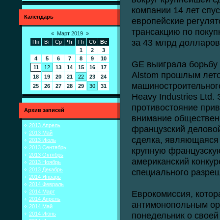
компании 14 лет спус
Календарь
европейские регулят
трансакцию по покупке
«
Март 2019
»
за 43 млрд долларов
Пн
Вт
Ср
Чт
Пт
Сб
Вс
1
2
3
4
5
6
7
8
9
10
GE выиграла борьбу 
11
12
13
14
15
16
17
Alstom прошлым лето
18
19
20
21
22
23
24
машиностроительного 
25
26
27
28
29
30
31
Heavy Industries Ltd
противостояние прив
Архив записей
внимание обществен
2013 Апрель
французский деловой
2013 Май
сделка, являющаяся 
2013 Июль
2013 Сентябрь
крупную французску
2013 Октябрь
американский конкур
2013 Ноябрь
2013 Декабрь
специального разреш
2014 Январь
2014 Февраль
2014 Март
Еврокомиссия, котор
2014 Апрель
антимонопольным ор
2014 Май
понедельник о своей
2014 Июнь