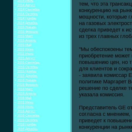
2014 Июль
тем, что эта трансак
2014 Август
конкуренцию на рынк
2014 Сентябрь
2014 Октябрь
мощности, которые 
2014 Ноябрь
на газовых электрос
2014 Декабрь
2015 Январь
сделка приведет к и
2015 Февраль
из трех главных гло
2015 Март
2015 Апрель
2015 Май
"Мы обеспокоены тем
2015 Июнь
2015 Июль
приобретение может 
2015 Август
повышению цен, но 
2015 Сентябрь
2015 Октябрь
для клиентов и сокр
2015 Ноябрь
- заявила комиссар 
2015 Декабрь
2016 Январь
политике Маргарет В
2016 Февраль
решение по сделке т
2016 Март
указала комиссия.
2016 Апрель
2016 Май
2016 Июнь
Представитель GE от
2016 Июль
2016 Август
согласна с мнением,
2016 Сентябрь
приведет к повышен
2016 Октябрь
2016 Ноябрь
конкуренции на рынке
2016 Декабрь