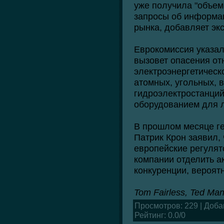
уже получила "объем
запросы об информац
рынка, добавляет экс
Еврокомиссия указала
вызовет опасения от
электроэнергетическ
атомных, угольных, 
гидроэлектростанций,
оборудованием для л
В прошлом месяце г
Патрик Крон заявил, 
европейские регулят
компании отделить а
конкуренции, вероят
Tom Fairless, Ted Ma
Просмотров
: 229 |
Доба
Рейтинг
:
0.0
/
0