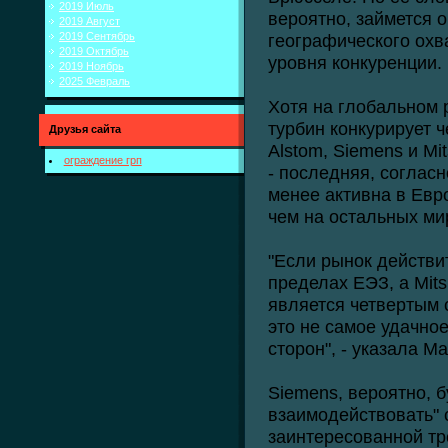
2019 Июль
вероятно, займется 
2019 Август
2019 Сентябрь
географического охв
2019 Октябрь
уровня конкуренции.
2019 Ноябрь
2025 Февраль
Хотя на глобальном
турбин конкурирует 
Друзья сайта
Alstom, Siemens и Mit
ограждение грп
- последняя, соглас
менее активна в Евр
чем на остальных ми
"Если рынок действи
пределах ЕЭЗ, а Mits
является четвертым 
это не самое удачно
сторон", - указала Ма
Siemens, вероятно, б
взаимодействовать" 
заинтересованной тре