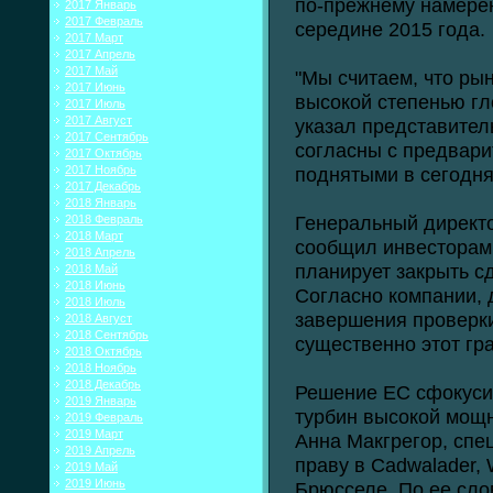
по-прежнему намерен
2017 Январь
2017 Февраль
середине 2015 года.
2017 Март
2017 Апрель
2017 Май
"Мы считаем, что ры
2017 Июнь
высокой степенью гл
2017 Июль
2017 Август
указал представител
2017 Сентябрь
согласны с предвар
2017 Октябрь
2017 Ноябрь
поднятыми в сегодн
2017 Декабрь
2018 Январь
Генеральный дирек
2018 Февраль
2018 Март
сообщил инвесторам 
2018 Апрель
планирует закрыть сд
2018 Май
2018 Июнь
Согласно компании, 
2018 Июль
завершения проверк
2018 Август
2018 Сентябрь
существенно этот гр
2018 Октябрь
2018 Ноябрь
2018 Декабрь
Решение ЕС сфокуси
2019 Январь
турбин высокой мощн
2019 Февраль
2019 Март
Анна Макгрегор, спе
2019 Апрель
праву в Cadwalader, 
2019 Май
2019 Июнь
Брюсселе. По ее сло