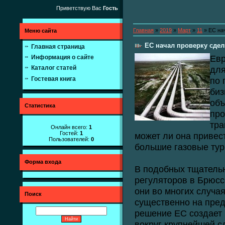
Приветствую Вас
Гость
Главная
»
2019
»
Март
»
11
» ЕС нач
Меню сайта
ЕС начал проверку сдел
Главная страница
Евр
Информация о сайте
для
Каталог статей
Гостевая книга
по 
биз
объ
Статистика
про
тра
Онлайн всего:
1
Гостей:
1
может ли она привес
Пользователей:
0
большие газовые тур
Форма входа
В подобных тщатель
регуляторов в Брюсс
они во многих случа
Поиск
существенно на пре
решение ЕС создает
вокруг крупнейшей с