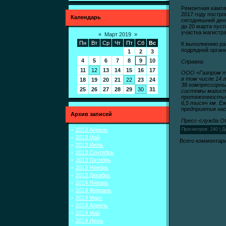
Ремонтная кампа
2017 году постро
Календарь
сегодняшний ден
до 20 марта пуст
участка магистра
«
Март 2019
»
Пн
Вт
Ср
Чт
Пт
Сб
Вс
К выполнению ра
подрядной органи
1
2
3
4
5
6
7
8
9
10
Справка:
11
12
13
14
15
16
17
ООО «Газпром т
в том числе 14 
18
19
20
21
22
23
24
38 компрессорны
25
26
27
28
29
30
31
системы магистр
протяженность
6,5 тысяч км. Е
предприятия на
Архив записей
Пресс-служба
ОО
2013 Апрель
Просмотров
: 240 |
Д
2013 Май
Всего комментар
2013 Июль
2013 Сентябрь
2013 Октябрь
2013 Ноябрь
2013 Декабрь
2014 Январь
2014 Февраль
2014 Март
2014 Апрель
2014 Май
2014 Июнь