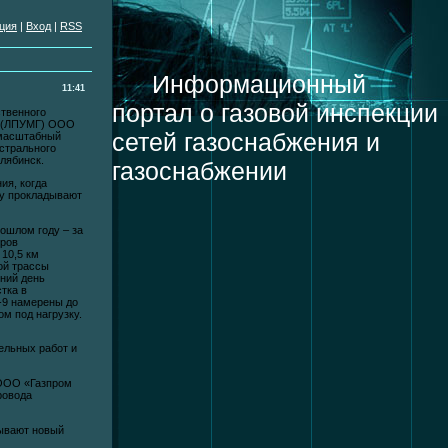
ция
|
Вход
|
RSS
Информационный
11:41
портал о газовой инспекции
ственного
в (ЛПУМГ) ООО
сетей газоснабжения и
 масштабный
стрального
лябинск.
газоснабжении
ия, когда
у прокладывают
ошлом году – за
тров
 10,5 км
ой трассы
ний день
тка в
-9 намерены до
ом под нагрузку.
ельных работ и
 ООО «Газпром
ровода
ывают новый