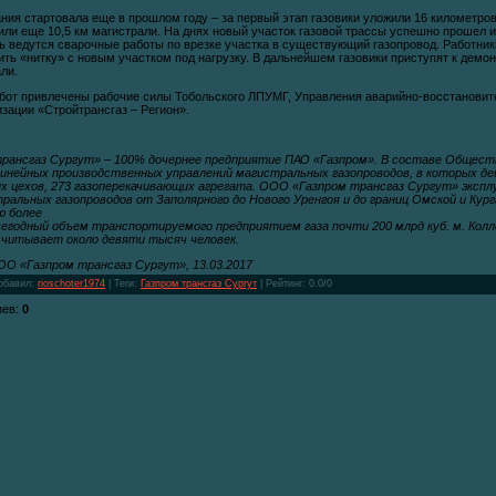
ния стартовала еще в прошлом году – за первый этап газовики уложили 16 километров
или еще 10,5 км магистрали. На днях новый участок газовой трассы успешно прошел 
ь ведутся сварочные работы по врезке участка в существующий газопровод. Работни
ить «нитку» с новым участком под нагрузку. В дальнейшем газовики приступят к демо
ли.
бот привлечены рабочие силы Тобольского ЛПУМГ, Управления аварийно-восстановит
зации «Стройтрансгаз – Регион».
рансгаз Сургут» – 100% дочернее предприятие ПАО «Газпром». В составе Обществ
линейных производственных управлений магистральных газопроводов, в которых 
х цехов, 273 газоперекачивающих агрегата. ООО «Газпром трансгаз Сургут» эксп
альных газопроводов от Заполярного до Нового Уренгоя и до границ Омской и Кур
ю более
жегодный объем транспортируемого предприятием газа почти 200 млрд куб. м. Кол
считывает около девяти тысяч человек.
О «Газпром трансгаз Сургут», 13.03.2017
обавил
:
rioschoter1974
|
Теги
:
Газпром трансгаз Сургут
|
Рейтинг
:
0.0
/
0
иев
:
0