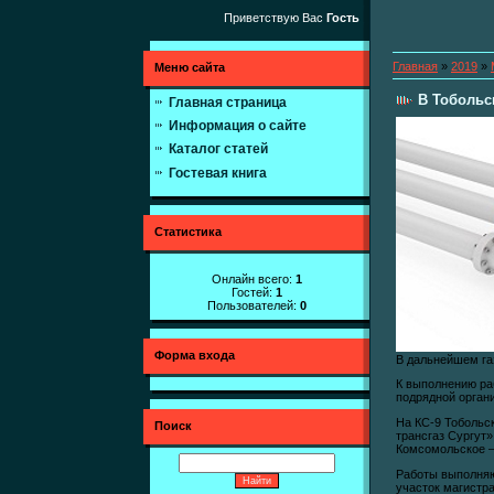
Приветствую Вас
Гость
Главная
»
2019
»
Меню сайта
В Тобольс
Главная страница
Информация о сайте
Каталог статей
Гостевая книга
Статистика
Онлайн всего:
1
Гостей:
1
Пользователей:
0
Форма входа
В дальнейшем газ
К выполнению ра
подрядной органи
На КС-9 Тобольс
Поиск
трансгаз Сургут
Комсомольское –
Работы выполняю
участок магистра