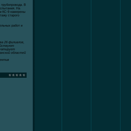
 трубопровода. В
испытания. На
ки КС-9 намерены
нтажу старого
ельных работ и
а 26 филиалов,
действуют
луатирует
ганской областей
лектив