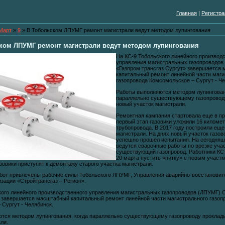
Главная
|
Регистра
Март
»
9
» В Тобольском ЛПУМГ ремонт магистрали ведут методом лупингования
ком ЛПУМГ ремонт магистрали ведут методом лупингования
На КС-9 Тобольского линейного производ
управления магистральных газопроводо
«Газпром трансгаз Сургут» завершается
капитальный ремонт линейной части маги
газопровода Комсомольское – Сургут - Че
Работы выполняются методом лупингован
параллельно существующему газопровод
новый участок магистрали.
Ремонтная кампания стартовала еще в пр
первый этап газовики уложили 16 киломе
трубопровода. В 2017 году построили еще
магистрали. На днях новый участок газов
успешно прошел испытания. На сегодняш
ведутся сварочные работы по врезке учас
существующий газопровод. Работники КС
20 марта пустить «нитку» с новым участк
овики приступят к демонтажу старого участка магистрали.
бот привлечены рабочие силы Тобольского ЛПУМГ, Управления аварийно-восстановит
зации «Стройтрансгаз – Регион».
кого линейного производственного управления магистральных газопроводов (ЛПУМГ)
» завершается масштабный капитальный ремонт линейной части магистрального газоп
 Сургут - Челябинск.
тся методом лупингования, когда параллельно существующему газопроводу проклад
ли.